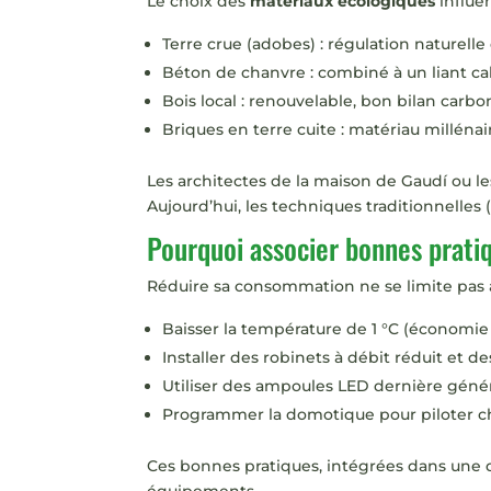
Le choix des
matériaux écologiques
influe
Terre crue (adobes) : régulation naturelle
Béton de chanvre : combiné à un liant calcai
Bois local : renouvelable, bon bilan carbo
Briques en terre cuite : matériau millénair
Les architectes de la maison de Gaudí ou les
Aujourd’hui, les techniques traditionnelles
Pourquoi associer bonnes prati
Réduire sa consommation ne se limite pas a
Baisser la température de 1 °C (économie d
Installer des robinets à débit réduit et de
Utiliser des ampoules LED dernière génér
Programmer la domotique pour piloter ch
Ces bonnes pratiques, intégrées dans une d
équipements.