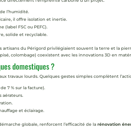
nce directement l’empreinte carbone d’un projet.
 de l’humidité.
re, il offre isolation et inertie.
ne (label FSC ou PEFC).
e, solide et recyclable.
 artisans du Périgord privilégiaient souvent la terre et la pie
 (pisé, colombage) coexistent avec les innovations 3D en matér
ques domestiques ?
ux travaux lourds. Quelques gestes simples complètent l’actio
e 7 % sur la facture).
s aérateurs.
ation.
auffage et éclairage.
émarche globale, renforcent l’efficacité de la
rénovation éne